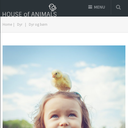
MENU
Home
|
Dyr
|
Dyr og børn