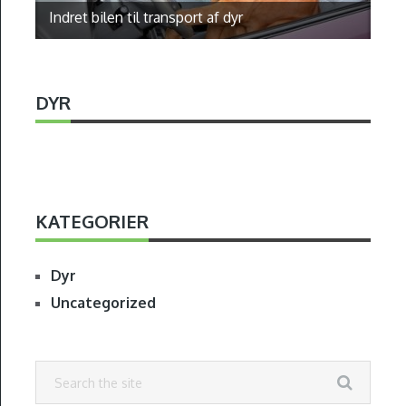
Indret bilen til transport af dyr
Få 
DYR
KATEGORIER
Dyr
Uncategorized